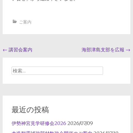
ご案内
投
←
講習会案内
海部津島支部を広報
→
稿
ナ
検
索:
ビ
ゲ
ー
シ
最近の投稿
ョ
伊勢神宮見学研修会2026
2026/07/09
ン