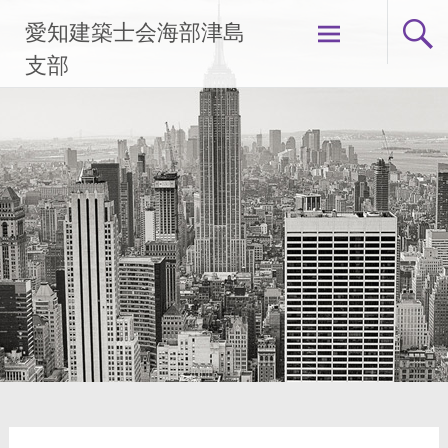
コ
愛知建築士会海部津島
ン
テ
支部
ン
ツ
へ
ス
キ
ッ
プ