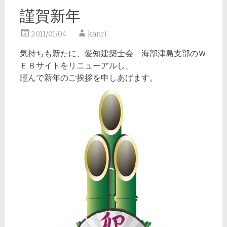
謹賀新年
2011/01/04
kanri
気持ちも新たに、愛知建築士会 海部津島支部のＷ
ＥＢサイトをリニューアルし、
謹んで新年のご挨拶を申しあげます。