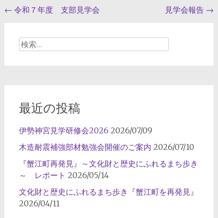
投
←
令和７年度 支部見学会
見学会報告
→
稿
ナ
検
索:
ビ
ゲ
ー
シ
最近の投稿
ョ
伊勢神宮見学研修会2026
2026/07/09
ン
木造耐震補強部材勉強会開催のご案内
2026/07/10
『蟹江町再発見』～文化財と歴史にふれるまち歩き
～ レポート
2026/05/14
文化財と歴史にふれるまち歩き『蟹江町を再発見』
2026/04/11