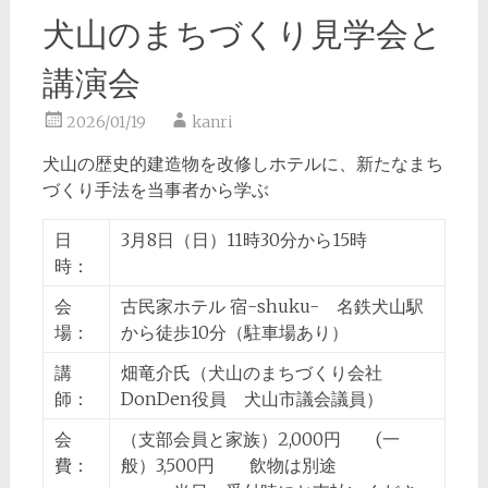
犬山のまちづくり見学会と
講演会
2026/01/19
kanri
犬山の歴史的建造物を改修しホテルに、新たなまち
づくり手法を当事者から学ぶ
日
3月8日（日）11時30分から15時
時：
会
古民家ホテル 宿-shuku- 名鉄犬山駅
場：
から徒歩10分（駐車場あり）
講
畑竜介氏（犬山のまちづくり会社
師：
DonDen役員 犬山市議会議員）
会
（支部会員と家族）2,000円 (一
費：
般）3,500円 飲物は別途