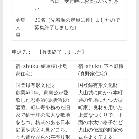
当日、受付時にお支払いくださ
い
募集
20名（先着順の定員に達しましたので
人
募集終了しました）
員：
申込先： 【募集終了しました】
宿-shuku-練屋棟(小島
宿-shuku-下本町棟
家住宅)
(真野家住宅)
国登録有形文化財
国登録有形文化財
創業430年、家康公が愛
犬山城に向かう本町
飲した忍冬酒(薬膳酒)の
通の角地にたつ大型
酒蔵。町年寄を務めた旧
町家。良材を用いた
家で約千坪の広大な敷地
上質なつくりで、正
をもつ。格式のある日本
面の木太い格子など
庭園や茶室も見どころ。
犬山の伝統的町家形
今も昔ながらの座売り形
式をよく伝える。