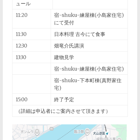
ュール
11:20
宿-shuku-練屋棟(小島家住宅)
にて受付
11:30
日本料理 古今にて食事
12:30
畑竜介氏講演
13:30
建物見学
宿-shuku-練屋棟(小島家住宅)
宿-shuku-下本町棟(真野家住
宅)
15:00
終了予定
（詳細は申込者にご案内させて頂きます）