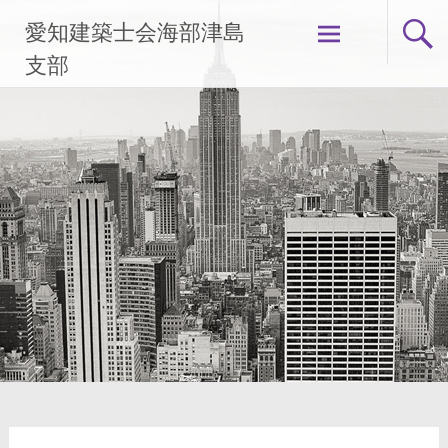
コ
愛知建築士会海部津島
ン
テ
支部
ン
ツ
へ
ス
キ
ッ
プ