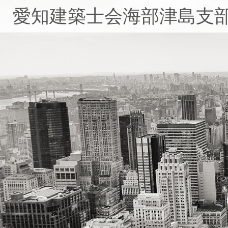
コ
愛知建築士会海部津島支
ン
テ
ン
ツ
へ
ス
キ
ッ
プ