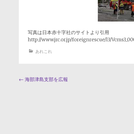
写真は日本赤十字社のサイトより引用
http://www.jrc.or.jp/foreignrescue/l3/Vcms3_
あれこれ
投
←
海部津島支部を広報
稿
ナ
ビ
ゲ
ー