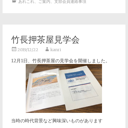
あれこれ
、
ご案内
、
支部会員連絡事項
竹長押茶屋見学会
2019/12/22
kanri
12月1日、竹長押茶屋の見学会を開催しました。
当時の時代背景など興味深いものがあります