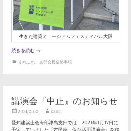
生きた建築ミュージアムフェスティバル大阪
続きを読む
→
あれこれ
、
支部会員連絡事項
講演会『中止』のお知らせ
2021/01/10
kanri
愛知建築士会海部津島支部では、2021年1月17日に
予定していました『古民家 保存活用講演会』を昨