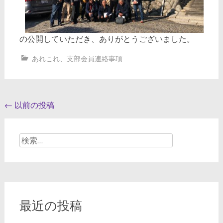
の公開していただき、ありがとうございました。
あれこれ
、
支部会員連絡事項
投
←
以前の投稿
稿
ナ
検
索:
ビ
ゲ
ー
シ
最近の投稿
ョ