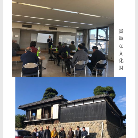
貴
重
な
文
化
財