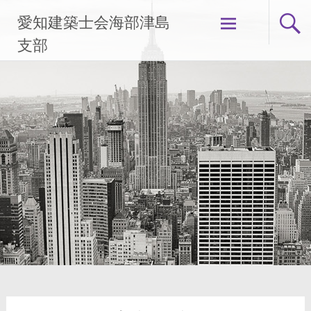
コ
愛知建築士会海部津島
ン
テ
支部
ン
ツ
へ
ス
キ
ッ
プ