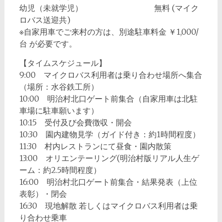
幼児（未就学児） 無料 (マイク
ロバス送迎共)
※自家用車でご来村の方は、別途駐車料金 ￥1,000/
台 が必要です。
【タイムスケジュール】
9:00 マイクロバス利用者は乗り合わせ場所へ集合
（場所：水谷鉄工所）
10:00 明治村北口ゲート前集合（自家用車は北駐
車場に駐車願います）
10:15 受付及び会費徴収・開会
10:30 園内建物見学（ガイド付き：約1時間程度）
11:30 村内レストランにて昼食・園内散策
13:00 オリエンテーリング(明治村版リアル人生ゲ
ーム：約2.5時間程度）
16:00 明治村北口ゲート前集合・結果発表（上位
表彰）・閉会
16:30 現地解散 若しくはマイクロバス利用者は乗
り合わせ乗車