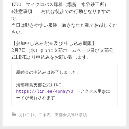
17:30 マイクロバス帰着（場所：水谷鉄工所）
※注意事項 村内は徒歩での行動となりますの
で、
当日は動きやすい服装、履きなれた靴でお越しくだ
さい。
【参加申し込み方法 及び 申し込み期限】
2月7日（水）までに支部ホームページ及び支部公
式LINEより申込みをお願い致します。
親睦会の申込みは終了しました。
海部津島支部公式LINE　
https://lin.ee/46nGyYO
　→アクセス用QRコ
ードが発行されます
あれこれ
、
ご案内
、
支部会員連絡事項