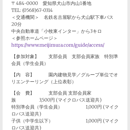
〒484-0000 愛知県犬山市内山1番地
TEL: (0568)67-0314
＜交通機関＞ 名鉄名古屋駅から犬山駅下車バス
20分
中央自動車道「小牧東インター」から3キロ
＜参照ホームページ＞
https://www.meijimura.com/guide/access/
【参加対象】 支部会員 支部会員家族 特別準
会員（学生会員）
【内 容】 園内建物見学／グループ単位でオ
リエンテーリング（上位表彰）
【会 費】 支部会員 支部会員家
族 3,500円 (マイクロバス送迎共)
特別準会員（学生会員） 1,000円 (マイク
ロバス送迎共)
子供（中学生以下） 1,000円 (マイク
ロバス送迎共)