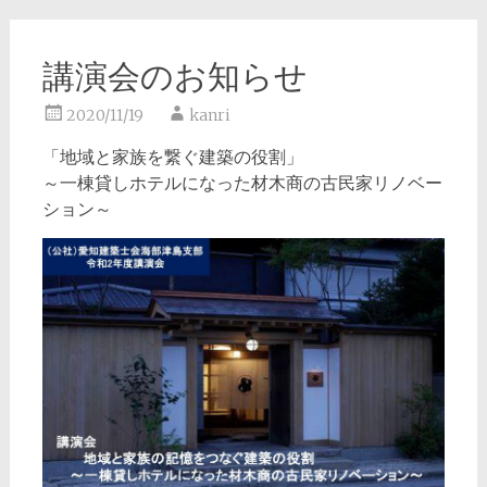
講演会のお知らせ
2020/11/19
kanri
「地域と家族を繋ぐ建築の役割」
～一棟貸しホテルになった材木商の古民家リノベー
ション～