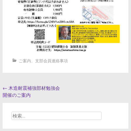
ご案内
、
支部会員連絡事項
投
←
木造耐震補強部材勉強会
開催のご案内
稿
ナ
検
ビ
索:
ゲ