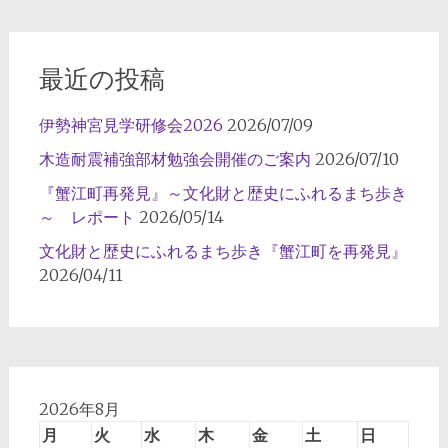
ー
シ
ョ
最近の投稿
ン
伊勢神宮見学研修会2026
2026/07/09
木造耐震補強部材勉強会開催のご案内
2026/07/10
『蟹江町再発見』～文化財と歴史にふれるまち歩き
～ レポート
2026/05/14
文化財と歴史にふれるまち歩き『蟹江町を再発見』
2026/04/11
2026年8月
月
火
水
木
金
土
日