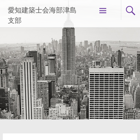
コ
愛知建築士会海部津島
ン
テ
支部
ン
ツ
へ
ス
キ
ッ
プ