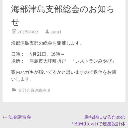
海部津島支部総会のお知ら
せ
2017/04/02
kanri
海部津島支部の総会を開催します。
日時： 4月21日、16時～
場所： 津島市大坪町折戸 「レストランみやび」
案内ハガキが届いてるかと思いますので返信をお願
いします。
支部会員連絡事項
投
←
法令講習会
勝ち組になるための
「BIM(Revit)で建築設計体
稿