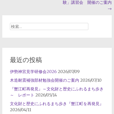
験」講習会 開催のご案内
ナ
→
ビ
ゲ
検
ー
索:
シ
ョ
ン
最近の投稿
伊勢神宮見学研修会2026
2026/07/09
木造耐震補強部材勉強会開催のご案内
2026/07/10
『蟹江町再発見』～文化財と歴史にふれるまち歩き
～ レポート
2026/05/14
文化財と歴史にふれるまち歩き『蟹江町を再発見』
2026/04/11