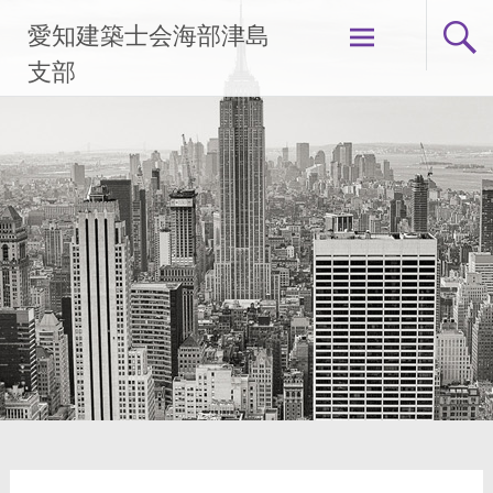
コ
愛知建築士会海部津島
ン
テ
支部
ン
ツ
へ
ス
キ
ッ
プ